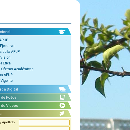
cional
 APUP
Ejecutivo
s de la APUP
 Visión
e Ética
e Ofertas Académicas
os APUP
 Vigente
eca Digital
a de Fotos
a de Videos
s
 Apellido