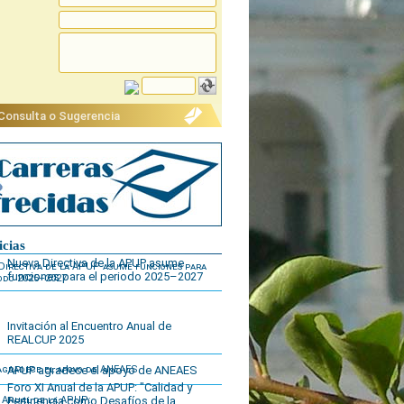
 Consulta o Sugerencia
icias
Nueva Directiva de la APUP asume
funciones para el periodo 2025–2027
Invitación al Encuentro Anual de
REALCUP 2025
APUP agradece el apoyo de ANEAES
Foro XI Anual de la APUP: "Calidad y
Pertinencia como Desafíos de la...