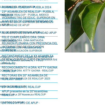
ASAMBLEA REALCUP - PUEBLA 2024
23º ASAMBLEA DE REALCUP - PUEBLA,
MEXICO
VICEMINISTRO DE EDUC. SUPERIOR EN
ALMUERZO DE CONFRATERNIDAD DE
APUP
ALMUERZO DE CONFRATERNIDAD APUP
FELIZ CUMPLEAÑOS DRA. DINA
MATIAUDA
REUNION PLENARIA CON PRESENCIA DEL
VICEMINISTRO DE EDUCACIÓN
SUPERIOR
INSTANTANEAS DE LA XX ASAMBLEA
DE REALCUP REALIZADO EN PANAMA los
dias 6, 7 y...
RECONOCIMIENTO A DRA. KITTY GAONA
- REALCUP
RECTORAS EN 20° ASAMBLEA DE
REALCUP 2023
20º ASAMBLEA DE REALCUP
APUP presente en la 20°Asamblea
REALCUP
EXITOSO X FORO DE APUP -