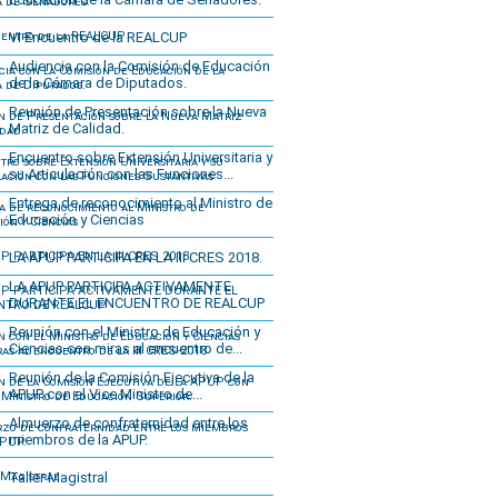
VI Encuentro de la REALCUP
Audiencia con la Comisión de Educación
de la Cámara de Diputados.
Reunión de Presentación sobre la Nueva
Matriz de Calidad.
Encuentro sobre Extensión Universitaria y
su Articulación con las Funciones...
Entrega de reconocimiento al Ministro de
Educación y Ciencias
LA APUP PARTICIPA EN LA III CRES 2018.
LA APUP PARTICIPA ACTIVAMENTE
DURANTE EL ENCUENTRO DE REALCUP
Reunión con el Ministro de Educación y
Ciencias con miras al encuentro de...
Reunión de la Comisión Ejecutiva de la
APUP con el Vice Ministro de...
Almuerzo de confraternidad entre los
miembros de la APUP.
Taller Magistral