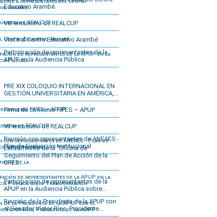
Educativo Arambé.
VIII encuentro de REALCUP
Visita al Centro Educativo Arambé
Participación de representantes de la
APUP en la Audiencia Pública
PRE XIX COLOQUIO INTERNACIONAL EN
GESTIÓN UNIVERSITARIA EN AMÉRICA,...
Firma de convenio FIPES – APUP
VII encuentro de REALCUP
Reunión con representantes de ANEAES -
Plan de Evaluación Institucional
Lanzamiento de la "Oficina de
Seguimiento del Plan de Acción de la
CRES...
Participación de representantes de la
APUP en la Audiencia Pública sobre...
Reunión de la Presidenta de la APUP con
el Senador Víctor Ríos, Presidente...