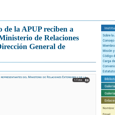
o de la APUP reciben a
Institu
Ministerio de Relaciones
Sobre la
Consejo 
Dirección General de
Miembro
Misión y
Código d
Carga d
Conveni
Estatuto
Bibliot
5 Fotos
Galeri
Galeri
Enlace
Nombre y
Email