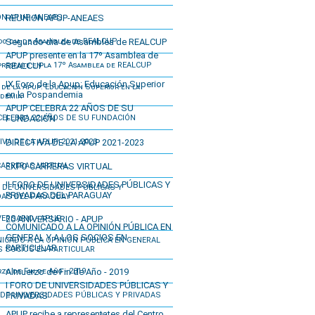
REUNION APUP-ANEAES
Segundo dia de Asamblea de REALCUP
APUP presente en la 17º Asamblea de
REALCUP
IX Foro de la Apup: Educación Superior
en la Pospandemia
APUP CELEBRA 22 AÑOS DE SU
FUNDACIÓN
DIRECTIVA DE LA APUP 2021-2023
EXPO CARRERAS VIRTUAL
II FORO DE UNIVERSIDADES PÚBLICAS Y
PRIVADAS DEL PARAGUAY
20 ANIVERSARIO - APUP
COMUNICADO A LA OPINIÓN PÚBLICA EN
GENERAL Y A LOS SOCIOS EN
PARTICULAR
Almuerzo de Fin de Año - 2019
I FORO DE UNIVERSIDADES PÚBLICAS Y
PRIVADAS
APUP recibe a representates del Centro