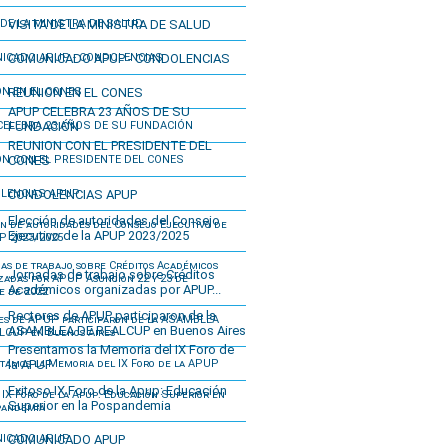
VISITA DE LA MINISTRA DE SALUD
COMUNICADO APUP - CONDOLENCIAS
REUNION EN EL CONES
APUP CELEBRA 23 AÑOS DE SU
FUNDACIÓN
REUNION CON EL PRESIDENTE DEL
CONES
CONDOLENCIAS APUP
Elección de autoridades del Consejo
Ejecutivo de la APUP 2023/2025
Jornadas de trabajo sobre Créditos
Académicos organizadas por APUP...
Rectores de APUP participaron de la
ASAMBLEA DE REALCUP en Buenos Aires
Presentamos la Memoria del IX Foro de
la APUP
Exitoso IX Foro de la Apup: Educación
Superior en la Pospandemia
COMUNICADO APUP