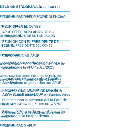
VISITA DE LA MINISTRA DE SALUD
COMUNICADO APUP - CONDOLENCIAS
REUNION EN EL CONES
APUP CELEBRA 23 AÑOS DE SU
FUNDACIÓN
REUNION CON EL PRESIDENTE DEL
CONES
CONDOLENCIAS APUP
Elección de autoridades del Consejo
Ejecutivo de la APUP 2023/2025
Jornadas de trabajo sobre Créditos
Académicos organizadas por APUP...
Rectores de APUP participaron de la
ASAMBLEA DE REALCUP en Buenos Aires
Presentamos la Memoria del IX Foro de
la APUP
Exitoso IX Foro de la Apup: Educación
Superior en la Pospandemia
COMUNICADO APUP