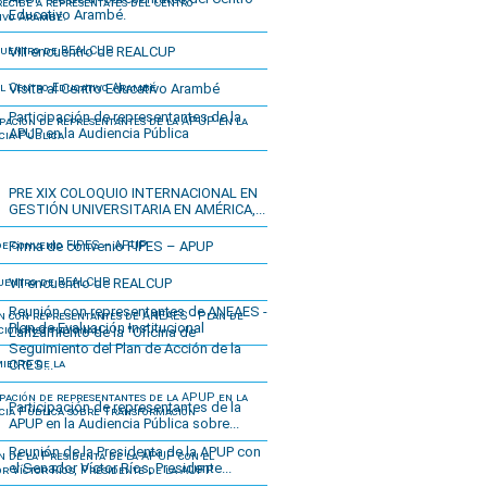
Educativo Arambé.
VIII encuentro de REALCUP
Visita al Centro Educativo Arambé
Participación de representantes de la
APUP en la Audiencia Pública
PRE XIX COLOQUIO INTERNACIONAL EN
GESTIÓN UNIVERSITARIA EN AMÉRICA,...
Firma de convenio FIPES – APUP
VII encuentro de REALCUP
Reunión con representantes de ANEAES -
Plan de Evaluación Institucional
Lanzamiento de la "Oficina de
Seguimiento del Plan de Acción de la
CRES...
Participación de representantes de la
APUP en la Audiencia Pública sobre...
Reunión de la Presidenta de la APUP con
el Senador Víctor Ríos, Presidente...