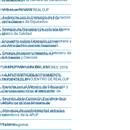
VI Encuentro de la REALCUP
Audiencia con la Comisión de Educación
de la Cámara de Diputados.
Reunión de Presentación sobre la Nueva
Matriz de Calidad.
Encuentro sobre Extensión Universitaria y
su Articulación con las Funciones...
Entrega de reconocimiento al Ministro de
Educación y Ciencias
LA APUP PARTICIPA EN LA III CRES 2018.
LA APUP PARTICIPA ACTIVAMENTE
DURANTE EL ENCUENTRO DE REALCUP
Reunión con el Ministro de Educación y
Ciencias con miras al encuentro de...
Reunión de la Comisión Ejecutiva de la
APUP con el Vice Ministro de...
Almuerzo de confraternidad entre los
miembros de la APUP.
Taller Magistral