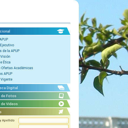
cional
 APUP
Ejecutivo
s de la APUP
 Visión
e Ética
e Ofertas Académicas
os APUP
 Vigente
eca Digital
a de Fotos
a de Videos
s
 Apellido