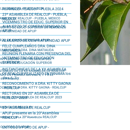
ASAMBLEA REALCUP - PUEBLA 2024
23º ASAMBLEA DE REALCUP - PUEBLA,
MEXICO
VICEMINISTRO DE EDUC. SUPERIOR EN
ALMUERZO DE CONFRATERNIDAD DE
APUP
ALMUERZO DE CONFRATERNIDAD APUP
FELIZ CUMPLEAÑOS DRA. DINA
MATIAUDA
REUNION PLENARIA CON PRESENCIA DEL
VICEMINISTRO DE EDUCACIÓN
SUPERIOR
INSTANTANEAS DE LA XX ASAMBLEA
DE REALCUP REALIZADO EN PANAMA los
dias 6, 7 y...
RECONOCIMIENTO A DRA. KITTY GAONA
- REALCUP
RECTORAS EN 20° ASAMBLEA DE
REALCUP 2023
20º ASAMBLEA DE REALCUP
APUP presente en la 20°Asamblea
REALCUP
EXITOSO X FORO DE APUP -