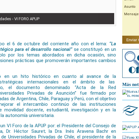
Asunto
Mensaje
idades - VI FORO APUP
Enviar
bo el 6 de octubre del corriente año con el lema:
“La
tégico para el desarrollo nacional”
se constituyó en un
lo por los temas abordados en dicha ocasión, sino
usiones prácticas que promoverán importantes cambios
ó en un hito histórico en cuanto al avance de la
 estratégicas internacionales en el ámbito de las
Más not
ecto, el documento denominado “Acta de la Red
iversidades Privadas de Asunción” fue firmado por
das de Argentina, Chile, Paraguay y Perú, con el objetivo
orar el intercambio continúo de las instituciones
 movilidad docente, estudiantil, investigación y en la
la autonomía universitaria.
n VI Foro de la APUP por: el Presidente del Consejo de
na, Dr. Héctor Sauret; la Dra. Inés Aravena Bachr en
de Universidades Privadas de Chile; el presidente de la