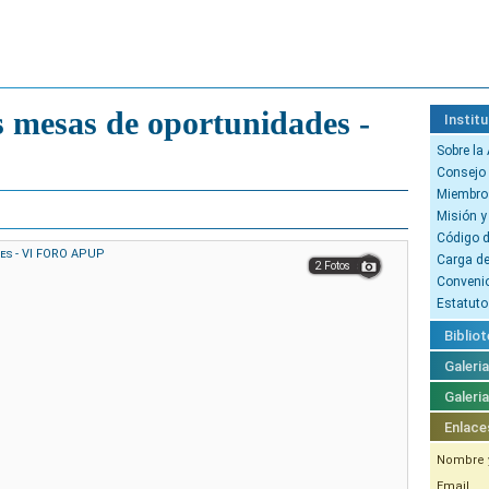
s mesas de oportunidades -
Institu
Sobre la
Consejo 
Miembro
Misión y
Código d
Carga d
2 Fotos
Conveni
Estatuto
Bibliot
Galeri
Galeri
Enlace
Nombre y
Email