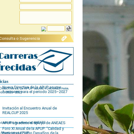
 Consulta o Sugerencia
icias
Nueva Directiva de la APUP asume
funciones para el periodo 2025–2027
Invitación al Encuentro Anual de
REALCUP 2025
APUP agradece el apoyo de ANEAES
Foro XI Anual de la APUP: "Calidad y
Pertinencia como Desafíos de la...