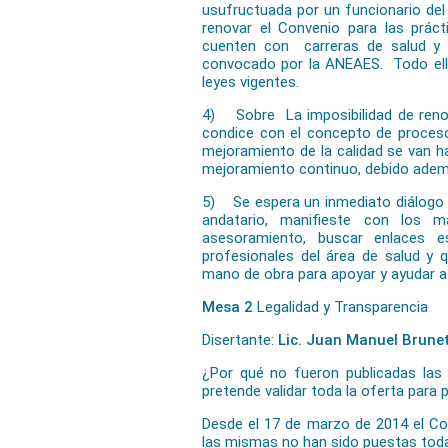
usufructuada por un funcionario de
renovar el Convenio para las prác
cuenten con carreras de salud y 
convocado por la ANEAES. Todo ello
leyes vigentes.
4) Sobre La imposibilidad de renov
condice con el concepto de proceso
mejoramiento de la calidad se van ha
mejoramiento continuo, debido ademá
5) Se espera un inmediato diálogo p
andatario, manifieste con los 
asesoramiento, buscar enlaces 
profesionales del área de salud y 
mano de obra para apoyar y ayudar a 
Mesa 2
Legalidad y Transparencia
Disertante:
Lic. Juan Manuel Brunet
¿Por qué no fueron publicadas las
pretende validar toda la oferta para p
Desde el 17 de marzo de 2014 el Co
las mismas no han sido puestas todav