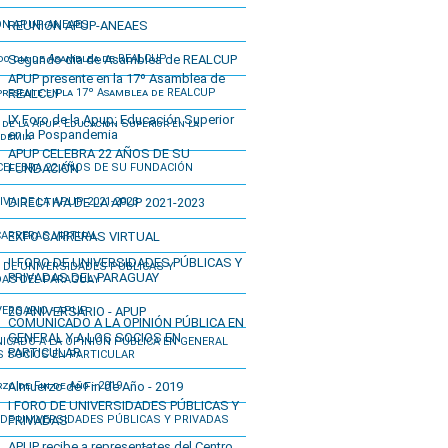
REUNION APUP-ANEAES
Segundo dia de Asamblea de REALCUP
APUP presente en la 17º Asamblea de
REALCUP
IX Foro de la Apup: Educación Superior
en la Pospandemia
APUP CELEBRA 22 AÑOS DE SU
FUNDACIÓN
DIRECTIVA DE LA APUP 2021-2023
EXPO CARRERAS VIRTUAL
II FORO DE UNIVERSIDADES PÚBLICAS Y
PRIVADAS DEL PARAGUAY
20 ANIVERSARIO - APUP
COMUNICADO A LA OPINIÓN PÚBLICA EN
GENERAL Y A LOS SOCIOS EN
PARTICULAR
Almuerzo de Fin de Año - 2019
I FORO DE UNIVERSIDADES PÚBLICAS Y
PRIVADAS
APUP recibe a representates del Centro