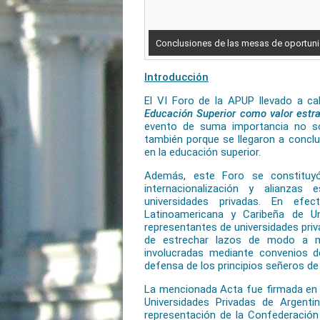
Conclusiones de las mesas de oportun
Introducción
El VI Foro de la APUP llevado a ca
Educación Superior como valor estra
evento de suma importancia no so
también porque se llegaron a concl
en la educación superior.
Además, este Foro se constituy
internacionalización y alianzas
universidades privadas. En ef
Latinoamericana y Caribeña de Un
representantes de universidades priva
de estrechar lazos de modo a mej
involucradas mediante convenios de
defensa de los principios señeros de 
La mencionada Acta fue firmada en u
Universidades Privadas de Argenti
representación de la Confederación 